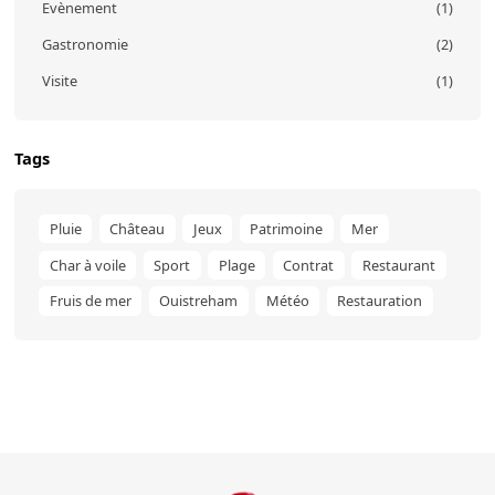
Evènement
(1)
Gastronomie
(2)
Visite
(1)
Tags
Pluie
Château
Jeux
Patrimoine
Mer
Char à voile
Sport
Plage
Contrat
Restaurant
Fruis de mer
Ouistreham
Météo
Restauration