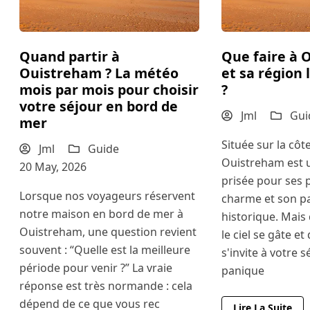
Quand partir à
Que faire à 
Ouistreham ? La météo
et sa région 
mois par mois pour choisir
?
votre séjour en bord de
Jml
Gui
mer
Située sur la cô
Jml
Guide
Ouistreham est 
20 May, 2026
prisée pour ses 
Lorsque nos voyageurs réservent
charme et son p
notre maison en bord de mer à
historique. Mais 
Ouistreham, une question revient
le ciel se gâte et
souvent : “Quelle est la meilleure
s'invite à votre s
période pour venir ?” La vraie
panique
réponse est très normande : cela
dépend de ce que vous rec
Lire La Suite