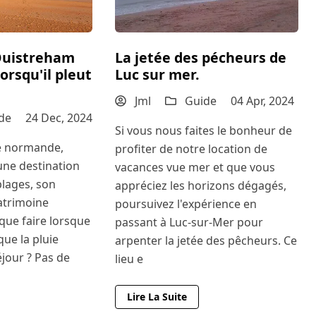
Ouistreham
La jetée des pécheurs de
lorsqu'il pleut
Luc sur mer.
Jml
Guide
04 Apr, 2024
de
24 Dec, 2024
Si vous nous faites le bonheur de
te normande,
profiter de notre location de
une destination
vacances vue mer et que vous
plages, son
appréciez les horizons dégagés,
atrimoine
poursuivez l'expérience en
que faire lorsque
passant à Luc-sur-Mer pour
 que la pluie
arpenter la jetée des pêcheurs. Ce
éjour ? Pas de
lieu e
Lire La Suite